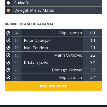
Sudac 3:
Delegat: Mislav Maras
KRONOLOGIJA DOGAĐANJA
4’
Filip Lajtman
0:1
10’
Petar Debeljak
1:1
13’
Ivan Tenđera
2:1
18’
Marin Cvitković
2:2
20’
Kristian Jazvo
3:2
28’
Domagoj Orlović
3:3
30’
Filip Lajtman
3:4
Kraj utakmice