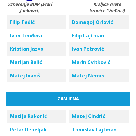
Uznesenje BDM (Stari
Kraljica svete
Jankovci)
krunice (Vođinci)
Filip Tadić
Domagoj Orlović
Ivan Tenđera
Filip Lajtman
Kristian Jazvo
Ivan Petrović
Marijan Balić
Marin Cvitković
Matej Ivaniš
Matej Nemec
ZAMJENA
Matija Rakonić
Matej Cindrić
Petar Debeljak
Tomislav Lajtman