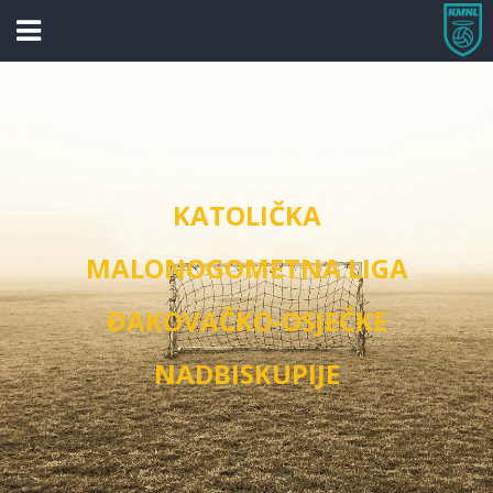
KATOLIČKA
MALONOGOMETNA LIGA
ĐAKOVAČKO-OSJEČKE
NADBISKUPIJE