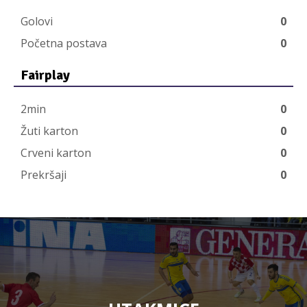
Golovi
0
Početna postava
0
Fairplay
2min
0
Žuti karton
0
Crveni karton
0
Prekršaji
0