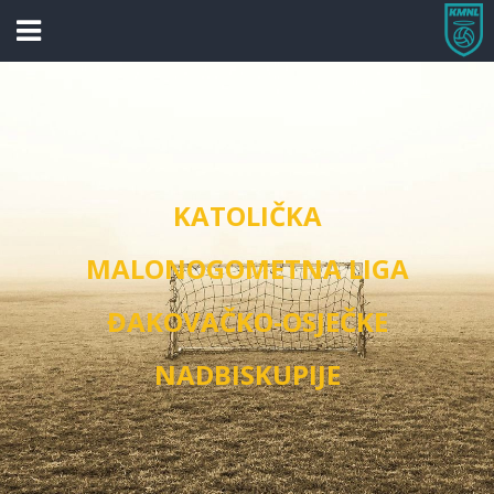
KATOLIČKA
MALONOGOMETNA LIGA
ĐAKOVAČKO-OSJEČKE
NADBISKUPIJE