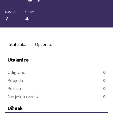
Nastupi
Golovi
7
4
Statistika
Općenito
Utakmice
Odigrano
0
Pobjeda
0
Poraza
0
Nerješen rezultat
0
Učinak