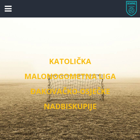
KATOLIČKA
MALONOGOMETNA LIGA
ĐAKOVAČKO-OSJEČKE
NADBISKUPIJE