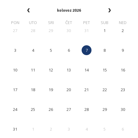
kolovoz 2026
PON
UTO
SRI
ČET
PET
SUB
NED
27
28
29
30
31
1
2
3
4
5
6
7
8
9
10
11
12
13
14
15
16
17
18
19
20
21
22
23
24
25
26
27
28
29
30
31
1
2
3
4
5
6