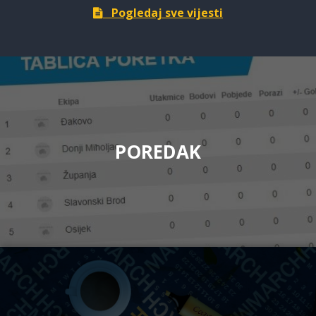
Pogledaj sve vijesti
POREDAK