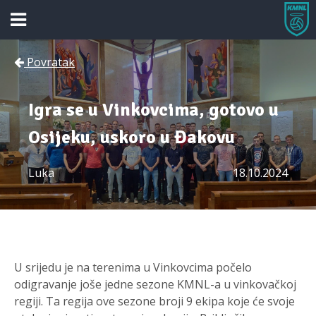
Povratak
Igra se u Vinkovcima, gotovo u
Osijeku, uskoro u Đakovu
Luka
18.10.2024
U srijedu je na terenima u Vinkovcima počelo
odigravanje joše jedne sezone KMNL-a u vinkovačkoj
regiji. Ta regija ove sezone broji 9 ekipa koje će svoje