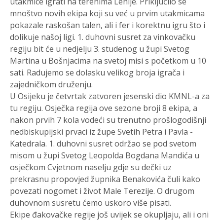
utakmice igrati na terenima Lenije. Priključilo se
mnoštvo novih ekipa koji su već u prvim utakmicama
pokazale raskošan talen, ali i fer i korektnu igru što i
dolikuje našoj ligi. 1. duhovni susret za vinkovačku
regiju bit će u nedjelju 3. studenog u župi Svetog
Martina u Bošnjacima na svetoj misi s početkom u 10
sati. Radujemo se dolasku velikog broja igrača i
zajedničkom druženju.
U Osijeku je četvrtak zatvoren jesenski dio KMNL-a za
tu regiju. Osječka regija ove sezone broji 8 ekipa, a
nakon prvih 7 kola vodeći su trenutno prošlogodišnji
nedbiskupijski prvaci iz župe Svetih Petra i Pavla -
Katedrala. 1. duhovni susret održao se pod svetom
misom u župi Svetog Leopolda Bogdana Mandića u
osječkom Cvjetnom naselju gdje su dečki uz
prekrasnu propovjed župnika Benakovića čuli kako
povezati nogomet i život Male Terezije. O drugom
duhovnom susretu ćemo uskoro više pisati.
Ekipe đakovačke regije još uvijek se okupljaju, ali i oni